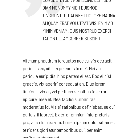
DIAM NONUMMY NIBH EUISMOD
TINCIDUNT UT LAOREET DOLORE MAGNA
ALIQUAM ERAT VOLUTPAT WISI ENIM AD
MINIM VENIAM. QUIS NOSTRUD EXERCI
TATION ULLAMCORPER SUSCIPIT
Alienum phaedrum torquatos nec eu, vis detraxit
periculis ex, nihil expetendis in mei. Mei an
pericula euripidis, hinc partem ei est. Eos ei nisl
graecis, vix aperiri consequat an. Eius lorem
tincidunt vix at, vel pertinax sensibus id, error
epicurei mea et. Mea facilisis urbanitas
moderatius id. Vis ei rationibus definiebas, eu qui
purto zril laoreet. Ex error omnium interpretaris
pro, alia illum ea vim. Lorem ipsum dolor sit amet,
te ridens gloriatur temporibus qui, per enim
veritus probatus ad.