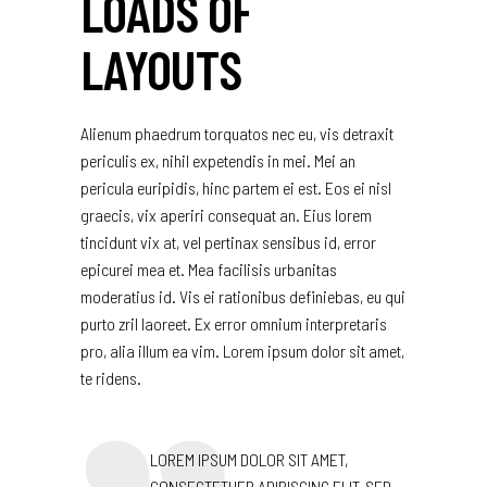
LOADS OF
LAYOUTS
Alienum phaedrum torquatos nec eu, vis detraxit
periculis ex, nihil expetendis in mei. Mei an
pericula euripidis, hinc partem ei est. Eos ei nisl
graecis, vix aperiri consequat an. Eius lorem
tincidunt vix at, vel pertinax sensibus id, error
epicurei mea et. Mea facilisis urbanitas
moderatius id. Vis ei rationibus definiebas, eu qui
purto zril laoreet. Ex error omnium interpretaris
pro, alia illum ea vim. Lorem ipsum dolor sit amet,
te ridens.
LOREM IPSUM DOLOR SIT AMET,
CONSECTETUER ADIPISCING ELIT, SED