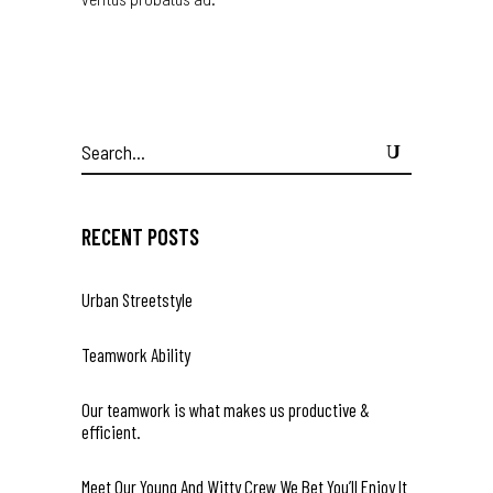
Search
for:
RECENT POSTS
Urban Streetstyle
Teamwork Ability
Our teamwork is what makes us productive &
efficient.
Meet Our Young And Witty Crew We Bet You’ll Enjoy It