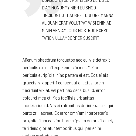
DIAM NONUMMY NIBH EUISMOD
TINCIDUNT UT LAOREET DOLORE MAGNA
ALIQUAM ERAT VOLUTPAT WISI ENIM AD
MINIM VENIAM. QUIS NOSTRUD EXERCI
TATION ULLAMCORPER SUSCIPIT
Alienum phaedrum torquatos nec eu, vis detraxit
periculis ex, nihil expetendis in mei. Mei an
pericula euripidis, hinc partem ei est. Eos ei nisl
graecis, vix aperiri consequat an. Eius lorem
tincidunt vix at, vel pertinax sensibus id, error
epicurei mea et. Mea facilisis urbanitas
moderatius id. Vis ei rationibus definiebas, eu qui
purto zril laoreet. Ex error omnium interpretaris
pro, alia illum ea vim. Lorem ipsum dolor sit amet,
te ridens gloriatur temporibus qui, per enim
veritus probatus ad.