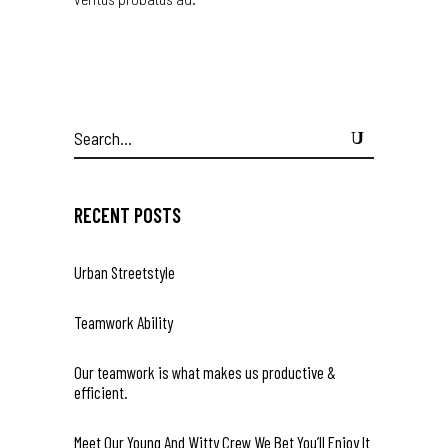
Search
for:
RECENT POSTS
Urban Streetstyle
Teamwork Ability
Our teamwork is what makes us productive &
efficient.
Meet Our Young And Witty Crew We Bet You’ll Enjoy It