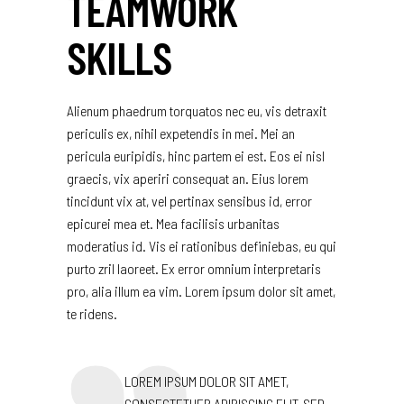
TEAMWORK
SKILLS
Alienum phaedrum torquatos nec eu, vis detraxit
periculis ex, nihil expetendis in mei. Mei an
pericula euripidis, hinc partem ei est. Eos ei nisl
graecis, vix aperiri consequat an. Eius lorem
tincidunt vix at, vel pertinax sensibus id, error
epicurei mea et. Mea facilisis urbanitas
moderatius id. Vis ei rationibus definiebas, eu qui
purto zril laoreet. Ex error omnium interpretaris
pro, alia illum ea vim. Lorem ipsum dolor sit amet,
te ridens.
LOREM IPSUM DOLOR SIT AMET,
CONSECTETUER ADIPISCING ELIT, SED